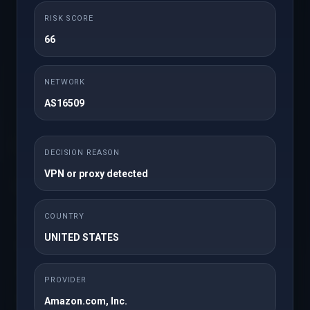
RISK SCORE
Сейчас нет запланировано проблем с сетью
66
NETWORK
AS16509
Просмотр RSS
DECISION REASON
VPN or proxy detected
×
Поддержка
COUNTRY
Мои тикеты
UNITED STATES
Объявления
База знаний
PROVIDER
Загрузки
Amazon.com, Inc.